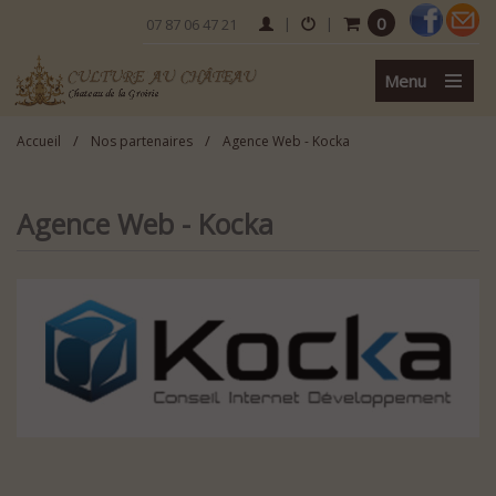
0
|
|
07 87 06 47 21
Menu
/
/
Accueil
Nos partenaires
Agence Web - Kocka
Agence Web - Kocka